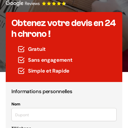
Obtenez votre devis en 24
h chrono !
Gratuit
Sans engagement
Simple et Rapide
Informations personnelles
Nom